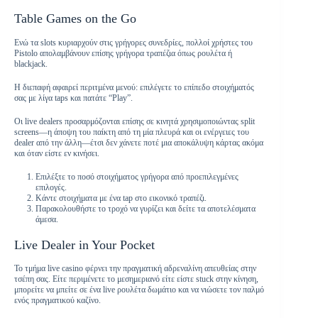
Table Games on the Go
Ενώ τα slots κυριαρχούν στις γρήγορες συνεδρίες, πολλοί χρήστες του
Pistolo απολαμβάνουν επίσης γρήγορα τραπέζια όπως ρουλέτα ή
blackjack.
Η διεπαφή αφαιρεί περιτμένα μενού: επιλέγετε το επίπεδο στοιχήματός
σας με λίγα taps και πατάτε “Play”.
Οι live dealers προσαρμόζονται επίσης σε κινητά χρησιμοποιώντας split
screens—η άποψη του παίκτη από τη μία πλευρά και οι ενέργειες του
dealer από την άλλη—έτσι δεν χάνετε ποτέ μια αποκάλυψη κάρτας ακόμα
και όταν είστε εν κινήσει.
Επιλέξτε το ποσό στοιχήματος γρήγορα από προεπιλεγμένες
επιλογές.
Κάντε στοιχήματα με ένα tap στο εικονικό τραπέζι.
Παρακολουθήστε το τροχό να γυρίζει και δείτε τα αποτελέσματα
άμεσα.
Live Dealer in Your Pocket
Το τμήμα live casino φέρνει την πραγματική αδρεναλίνη απευθείας στην
τσέπη σας. Είτε περιμένετε το μεσημεριανό είτε είστε stuck στην κίνηση,
μπορείτε να μπείτε σε ένα live ρουλέτα δωμάτιο και να νιώσετε τον παλμό
ενός πραγματικού καζίνο.