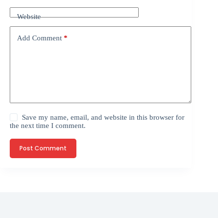
Website
Add Comment
*
Save my name, email, and website in this browser for
the next time I comment.
Post Comment