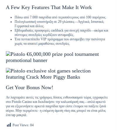
Α Few Key Features That Make It Work
Πάνω από 7.000 παιχνίδια από περισσότερους από 100 παρόχους.
Πολυγλωσσική υποστήριξη σε 29 γλώσσες—Αγγλικά, Ισπανικά,
Γερμανικά και άλλες.
Εβδομαδιαίες προσφορές cashback για συνεχή παιχνίδι—ακόμα και
σύντομες συνεδρίες κερδίζουν ανταμοιβές.
Ένα πενταεπίπεδο VIP πρόγραμμα που ανταμείβει την πιστότητα
χωρίς να απαιτεί μαραθώνιες συνεδρίες.
Get Your Bonus Now!
Αν λαχταράτε αυτές τις γρήγορες δόσεις ενθουσιασμού τώρα, εγγραφείτε
στο Pistolo Casino και διεκδικήστε την καλωσόρισή σας—απλά αρκετό
για να εξερευνήσετε αρκετά παιχνίδια πριν είστε έτοιμοι να παίξετε ξανά
αύριο. Μην περιμένετε· η επόμενη άμεση νίκη σας μπορεί να είναι μόλις
ένα tap μακριά.
Post Views:
84