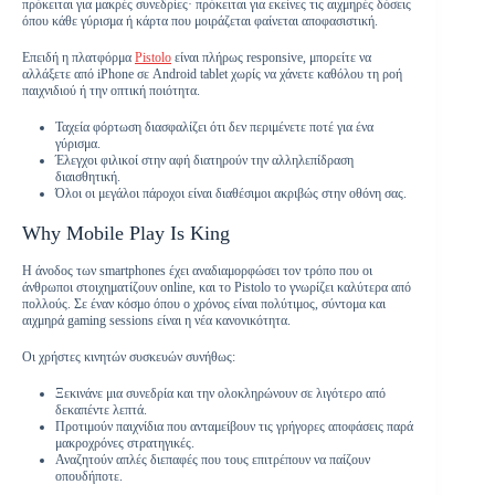
πρόκειται για μακρές συνεδρίες· πρόκειται για εκείνες τις αιχμηρές δόσεις
όπου κάθε γύρισμα ή κάρτα που μοιράζεται φαίνεται αποφασιστική.
Επειδή η πλατφόρμα
Pistolo
είναι πλήρως responsive, μπορείτε να
αλλάξετε από iPhone σε Android tablet χωρίς να χάνετε καθόλου τη ροή
παιχνιδιού ή την οπτική ποιότητα.
Ταχεία φόρτωση διασφαλίζει ότι δεν περιμένετε ποτέ για ένα
γύρισμα.
Έλεγχοι φιλικοί στην αφή διατηρούν την αλληλεπίδραση
διαισθητική.
Όλοι οι μεγάλοι πάροχοι είναι διαθέσιμοι ακριβώς στην οθόνη σας.
Why Mobile Play Is King
Η άνοδος των smartphones έχει αναδιαμορφώσει τον τρόπο που οι
άνθρωποι στοιχηματίζουν online, και το Pistolo το γνωρίζει καλύτερα από
πολλούς. Σε έναν κόσμο όπου ο χρόνος είναι πολύτιμος, σύντομα και
αιχμηρά gaming sessions είναι η νέα κανονικότητα.
Οι χρήστες κινητών συσκευών συνήθως:
Ξεκινάνε μια συνεδρία και την ολοκληρώνουν σε λιγότερο από
δεκαπέντε λεπτά.
Προτιμούν παιχνίδια που ανταμείβουν τις γρήγορες αποφάσεις παρά
μακροχρόνες στρατηγικές.
Αναζητούν απλές διεπαφές που τους επιτρέπουν να παίζουν
οπουδήποτε.