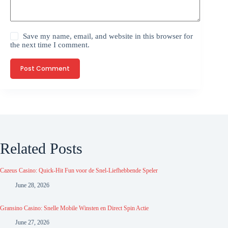
Save my name, email, and website in this browser for
the next time I comment.
Post Comment
Related Posts
Cazeus Casino: Quick‑Hit Fun voor de Snel‑Liefhebbende Speler
June 28, 2026
Gransino Casino: Snelle Mobile Winsten en Direct Spin Actie
June 27, 2026