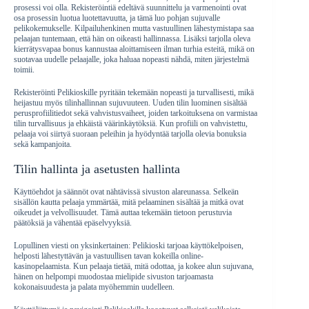
prosessi voi olla. Rekisteröintiä edeltävä suunnittelu ja varmenointi ovat
osa prosessin luotua luotettavuutta, ja tämä luo pohjan sujuvalle
pelikokemukselle. Kilpailuhenkinen mutta vastuullinen lähestymistapa saa
pelaajan tuntemaan, että hän on oikeasti hallinnassa. Lisäksi tarjolla oleva
kierrätysvapaa bonus kannustaa aloittamiseen ilman turhia esteitä, mikä on
suotavaa uudelle pelaajalle, joka haluaa nopeasti nähdä, miten järjestelmä
toimii.
Rekisteröinti Pelikioskille pyritään tekemään nopeasti ja turvallisesti, mikä
heijastuu myös tilinhallinnan sujuvuuteen. Uuden tilin luominen sisältää
perusprofiilitiedot sekä vahvistusvaiheet, joiden tarkoituksena on varmistaa
tilin turvallisuus ja ehkäistä väärinkäytöksiä. Kun profiili on vahvistettu,
pelaaja voi siirtyä suoraan peleihin ja hyödyntää tarjolla olevia bonuksia
sekä kampanjoita.
Tilin hallinta ja asetusten hallinta
Käyttöehdot ja säännöt ovat nähtävissä sivuston alareunassa. Selkeän
sisällön kautta pelaaja ymmärtää, mitä pelaaminen sisältää ja mitkä ovat
oikeudet ja velvollisuudet. Tämä auttaa tekemään tietoon perustuvia
päätöksiä ja vähentää epäselvyyksiä.
Lopullinen viesti on yksinkertainen: Pelikioski tarjoaa käyttökelpoisen,
helposti lähestyttävän ja vastuullisen tavan kokeilla online-
kasinopelaamista. Kun pelaaja tietää, mitä odottaa, ja kokee alun sujuvana,
hänen on helpompi muodostaa mielipide sivuston tarjoamasta
kokonaisuudesta ja palata myöhemmin uudelleen.