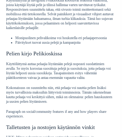
Käyttöliittymä ja navigointi Pelikioskilla koostuvat selkeistä valikoista,
joista käyttäjä löytää pelit ja tilinsä hallintaa varten tarvittavat työkalut.
Responsiivinen suunnittelu takaa, että sivusto toimii moitteettomasti sekä
mobiilissa että tietokoneella. Selvät painikkeet ja visuaaliset vihjeet auttavat
pelaajaa löytämään haluamansa, ilman turhia klikauksia. Tämä luo sujuvan
käyttökokemuksen, jossa pelaaminen on helposti saavutettavissa
kaikenlaisille pelaajille.
Monipuolinen pelivalikoima voi houkutella eri pelaajapersoonia
Päivitykset tuovat uusia pelejä ja kampanjoita
Pelien kirjo Pelikioskissa
Käyttöliittymä auttaa pelaajia löytämään pelejä nopeasti suodattimien
avulla. Se myös korostaa suosittuja pelejä ja suosituksia, jotta pelaaja voi
löytää helposti uusia suosikkeja. Tasapainoinen esitys vähentää
päätöksenteon vaivaa ja antaa enemmän vapautta valita.
Kokonaisuus on suunniteltu niin, että pelaaja voi nauttia pelien lisäksi
myös turvallisista maksuihin liittyvistä toiminnoista. Tämän rakennelman
kautta pelaaja voi keskittyä siihen, mikä on olennaista: pelien hauskuuteen
ja uusien pelien löytämiseen.
Paragraph on social/community features if any and how players share
experiences.
Talletusten ja nostojen käytännön vinkit