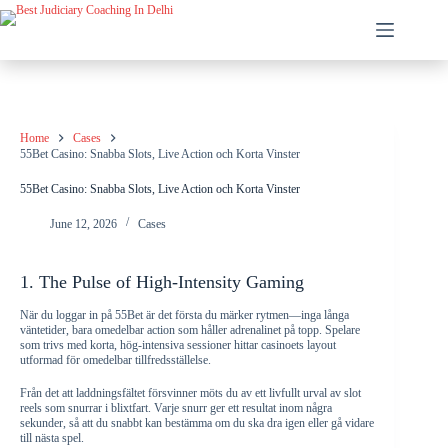
Home
Cases
55Bet Casino: Snabba Slots, Live Action och Korta Vinster
55Bet Casino: Snabba Slots, Live Action och Korta Vinster
June 12, 2026
Cases
1. The Pulse of High‑Intensity Gaming
När du loggar in på 55Bet är det första du märker rytmen—inga långa
väntetider, bara omedelbar action som håller adrenalinet på topp. Spelare
som trivs med korta, hög‑intensiva sessioner hittar casinoets layout
utformad för omedelbar tillfredsställelse.
Från det att laddningsfältet försvinner möts du av ett livfullt urval av slot
reels som snurrar i blixtfart. Varje snurr ger ett resultat inom några
sekunder, så att du snabbt kan bestämma om du ska dra igen eller gå vidare
till nästa spel.