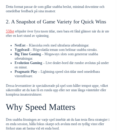
Detta format passar de som gillar snabba beslut, minimal downtime och
omedelbar feedback på sina insatser.
2. A Snapshot of Game Variety for Quick Wins
55Bet
erbjuder över fyra tusen titlar, men bara ett fåtal glänser när du är ute
efter en kort stund av spänning.
NetEnt
– Klassiska reels med ultrafasta utbetalningar.
Yggdrasil
– Högvolatila teman som belönar snabba streaks.
Big Time Gaming
– Megaways slots som genererar snabba
utbetalningar.
Evolution Gaming
– Live dealer-bord där rundor avslutas på under
en minut.
Pragmatic Play
– Lightning‑speed slot-titlar med omedelbara
vinstutlösare.
Dessa leverantörer är specialiserade på spel som håller tempot uppe, vilket
säkerställer att du kan få en runda upp eller ner utan långa väntetider eller
komplexa insatsstrukturer.
Why Speed Matters
Den snabba lösningen av varje spel innebär att du kan testa flera strategier i
en enda session, hålla fokus skarpt och avsluta med en tydlig vinst eller
förlust utan att fastna vid ett enda bord.