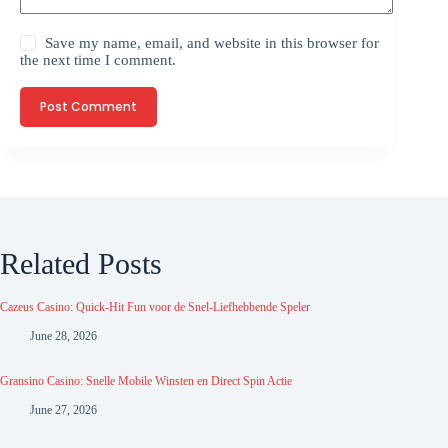
Save my name, email, and website in this browser for
the next time I comment.
Post Comment
Related Posts
Cazeus Casino: Quick‑Hit Fun voor de Snel‑Liefhebbende Speler
June 28, 2026
Gransino Casino: Snelle Mobile Winsten en Direct Spin Actie
June 27, 2026