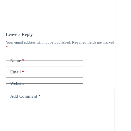
Leave a Reply
Your email address will not be published.
Required fields are marked
*
Name
*
Email
*
Website
Add Comment
*