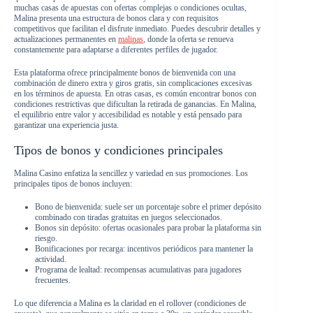
muchas casas de apuestas con ofertas complejas o condiciones ocultas,
Malina presenta una estructura de bonos clara y con requisitos
competitivos que facilitan el disfrute inmediato. Puedes descubrir detalles y
actualizaciones permanentes en
malinas
, donde la oferta se renueva
constantemente para adaptarse a diferentes perfiles de jugador.
Esta plataforma ofrece principalmente bonos de bienvenida con una
combinación de dinero extra y giros gratis, sin complicaciones excesivas
en los términos de apuesta. En otras casas, es común encontrar bonos con
condiciones restrictivas que dificultan la retirada de ganancias. En Malina,
el equilibrio entre valor y accesibilidad es notable y está pensado para
garantizar una experiencia justa.
Tipos de bonos y condiciones principales
Malina Casino enfatiza la sencillez y variedad en sus promociones. Los
principales tipos de bonos incluyen:
Bono de bienvenida: suele ser un porcentaje sobre el primer depósito
combinado con tiradas gratuitas en juegos seleccionados.
Bonos sin depósito: ofertas ocasionales para probar la plataforma sin
riesgo.
Bonificaciones por recarga: incentivos periódicos para mantener la
actividad.
Programa de lealtad: recompensas acumulativas para jugadores
frecuentes.
Lo que diferencia a Malina es la claridad en el rollover (condiciones de