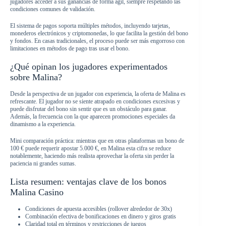
jugadores acceder a sus ganancias de forma ágil, siempre respetando las
condiciones comunes de validación.
El sistema de pagos soporta múltiples métodos, incluyendo tarjetas,
monederos electrónicos y criptomonedas, lo que facilita la gestión del bono
y fondos. En casas tradicionales, el proceso puede ser más engorroso con
limitaciones en métodos de pago tras usar el bono.
¿Qué opinan los jugadores experimentados
sobre Malina?
Desde la perspectiva de un jugador con experiencia, la oferta de Malina es
refrescante. El jugador no se siente atrapado en condiciones excesivas y
puede disfrutar del bono sin sentir que es un obstáculo para ganar.
Además, la frecuencia con la que aparecen promociones especiales da
dinamismo a la experiencia.
Mini comparación práctica: mientras que en otras plataformas un bono de
100 € puede requerir apostar 5.000 €, en Malina esta cifra se reduce
notablemente, haciendo más realista aprovechar la oferta sin perder la
paciencia ni grandes sumas.
Lista resumen: ventajas clave de los bonos
Malina Casino
Condiciones de apuesta accesibles (rollover alrededor de 30x)
Combinación efectiva de bonificaciones en dinero y giros gratis
Claridad total en términos y restricciones de juegos