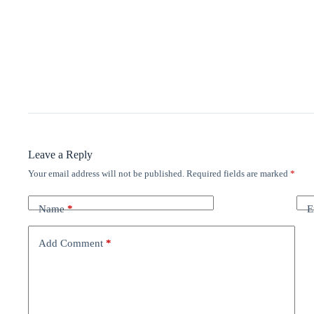
Leave a Reply
Your email address will not be published.
Required fields are marked
*
Name
*
E
Add Comment
*