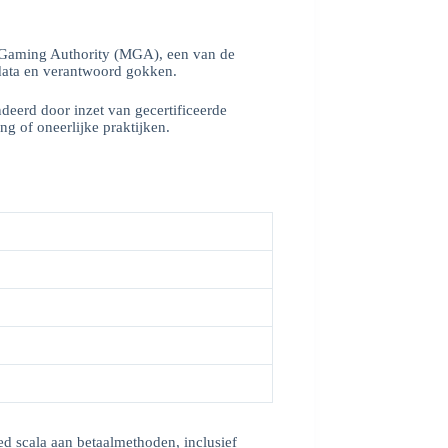
a Gaming Authority (MGA), een van de
n data en verantwoord gokken.
deerd door inzet van gecertificeerde
g of oneerlijke praktijken.
d scala aan betaalmethoden, inclusief