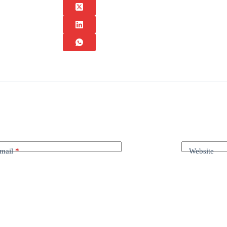
mail
*
Website