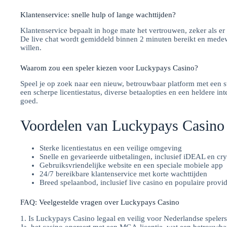
Klantenservice: snelle hulp of lange wachttijden?
Klantenservice bepaalt in hoge mate het vertrouwen, zeker als er
De live chat wordt gemiddeld binnen 2 minuten bereikt en medewe
willen.
Waarom zou een speler kiezen voor Luckypays Casino?
Speel je op zoek naar een nieuw, betrouwbaar platform met een 
een scherpe licentiestatus, diverse betaalopties en een heldere in
goed.
Voordelen van Luckypays Casino 
Sterke licentiestatus en een veilige omgeving
Snelle en gevarieerde uitbetalingen, inclusief iDEAL en cr
Gebruiksvriendelijke website en een speciale mobiele app
24/7 bereikbare klantenservice met korte wachttijden
Breed spelaanbod, inclusief live casino en populaire provid
FAQ: Veelgestelde vragen over Luckypays Casino
1. Is Luckypays Casino legaal en veilig voor Nederlandse speler
Ja, het casino opereert met een MGA-licentie, wat een betrouwba