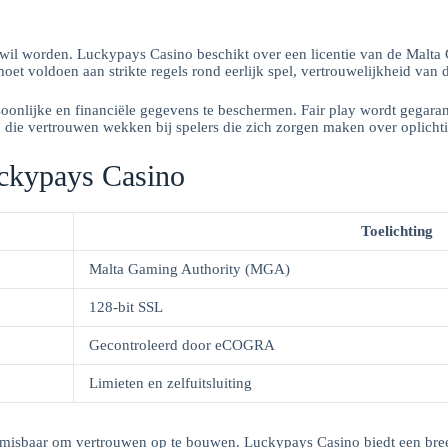
n wil worden. Luckypays Casino beschikt over een licentie van de Malt
moet voldoen aan strikte regels rond eerlijk spel, vertrouwelijkheid va
onlijke en financiële gegevens te beschermen. Fair play wordt gegaran
die vertrouwen wekken bij spelers die zich zorgen maken over oplichtin
uckypays Casino
Toelichting
Malta Gaming Authority (MGA)
128-bit SSL
Gecontroleerd door eCOGRA
Limieten en zelfuitsluiting
 onmisbaar om vertrouwen op te bouwen. Luckypays Casino biedt een bree