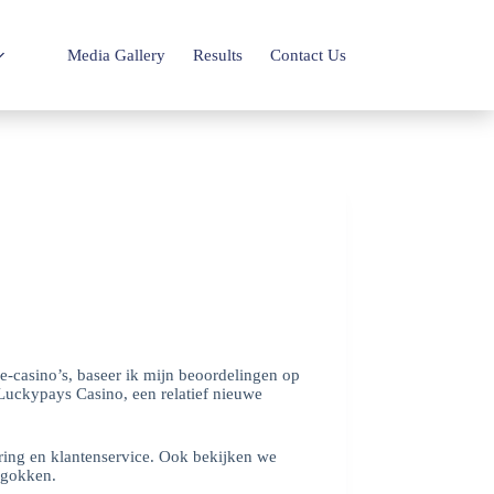
Media Gallery
Results
Contact Us
ne-casino’s, baseer ik mijn beoordelingen op
 Luckypays Casino, een relatief nieuwe
ring en klantenservice. Ook bekijken we
l gokken.