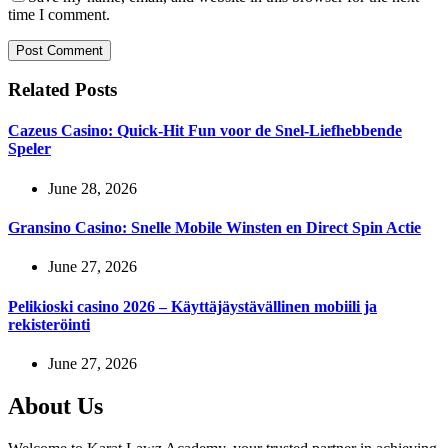
time I comment.
Post Comment
Related Posts
Cazeus Casino: Quick‑Hit Fun voor de Snel‑Liefhebbende
Speler
June 28, 2026
Gransino Casino: Snelle Mobile Winsten en Direct Spin Actie
June 27, 2026
Pelikioski casino 2026 – Käyttäjäystävällinen mobiili ja
rekisteröinti
June 27, 2026
About Us