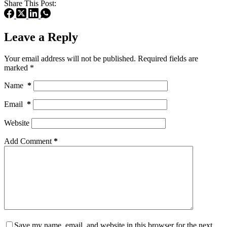
Share This Post:
Leave a Reply
Your email address will not be published.
Required fields are
marked
*
Name
*
Email
*
Website
Add Comment
*
Save my name, email, and website in this browser for the next