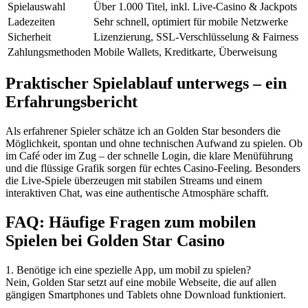
Spielauswahl
Über 1.000 Titel, inkl. Live-Casino & Jackpots
Ladezeiten
Sehr schnell, optimiert für mobile Netzwerke
Sicherheit
Lizenzierung, SSL-Verschlüsselung & Fairness
Zahlungsmethoden
Mobile Wallets, Kreditkarte, Überweisung
Praktischer Spielablauf unterwegs – ein
Erfahrungsbericht
Als erfahrener Spieler schätze ich an Golden Star besonders die
Möglichkeit, spontan und ohne technischen Aufwand zu spielen. Ob
im Café oder im Zug – der schnelle Login, die klare Menüführung
und die flüssige Grafik sorgen für echtes Casino-Feeling. Besonders
die Live-Spiele überzeugen mit stabilen Streams und einem
interaktiven Chat, was eine authentische Atmosphäre schafft.
FAQ: Häufige Fragen zum mobilen
Spielen bei Golden Star Casino
1. Benötige ich eine spezielle App, um mobil zu spielen?
Nein, Golden Star setzt auf eine mobile Webseite, die auf allen
gängigen Smartphones und Tablets ohne Download funktioniert.