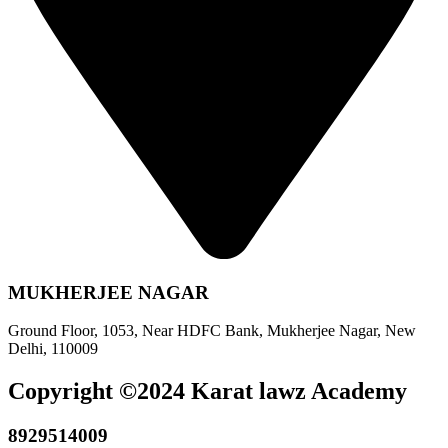
MUKHERJEE NAGAR
Ground Floor, 1053, Near HDFC Bank, Mukherjee Nagar, New
Delhi, 110009
Copyright ©2024 Karat lawz Academy
8929514009