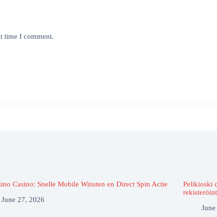
xt time I comment.
ino Casino: Snelle Mobile Winsten en Direct Spin Actie
Pelikioski 
rekisteröint
June 27, 2026
June