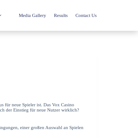
Media Gallery
Results
Contact Us
s für neue Spieler ist. Das Vox Casino
ch der Einstieg für neue Nutzer wirklich?
edingungen, einer großen Auswahl an Spielen