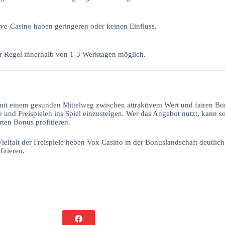
ive-Casino haben geringeren oder keinen Einfluss.
r Regel innerhalb von 1-3 Werktagen möglich.
 einem gesunden Mittelweg zwischen attraktivem Wert und fairen Bonus
und Freispielen ins Spiel einzusteigen. Wer das Angebot nutzt, kann sofo
ten Bonus profitieren.
elfalt der Freispiele heben Vox Casino in der Bonuslandschaft deutlich
fitieren.