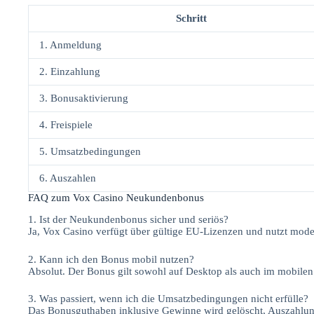
Schritt
1. Anmeldung
2. Einzahlung
3. Bonusaktivierung
4. Freispiele
5. Umsatzbedingungen
6. Auszahlen
FAQ zum Vox Casino Neukundenbonus
1. Ist der Neukundenbonus sicher und seriös?
Ja, Vox Casino verfügt über gültige EU-Lizenzen und nutzt mode
2. Kann ich den Bonus mobil nutzen?
Absolut. Der Bonus gilt sowohl auf Desktop als auch im mobile
3. Was passiert, wenn ich die Umsatzbedingungen nicht erfülle?
Das Bonusguthaben inklusive Gewinne wird gelöscht, Auszahlu