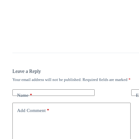
Leave a Reply
Your email address will not be published.
Required fields are marked
*
Name
*
E
Add Comment
*