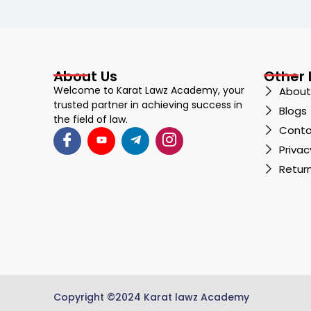
About Us
Other 
Welcome to Karat Lawz Academy, your
About
trusted partner in achieving success in
Blogs
the field of law.
Conta
Privac
Return
Copyright ©2024 Karat lawz Academy