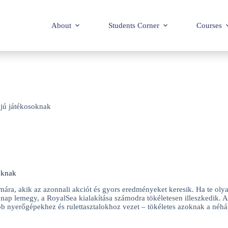
About
Students Corner
Courses
ójú játékosoknak
koknak
ámára, akik az azonnali akciót és gyors eredményeket keresik. Ha te oly
a nap lemegy, a RoyalSea kialakítása számodra tökéletesen illeszkedik. A 
 nyerőgépekhez és rulettasztalokhoz vezet – tökéletes azoknak a néhán