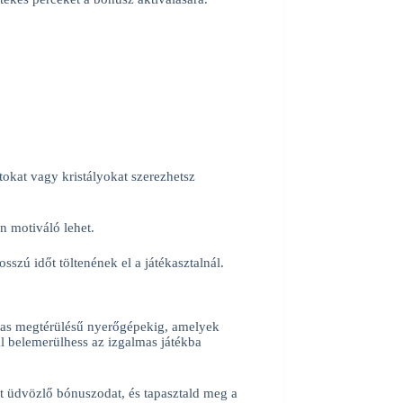
tokat vagy kristályokat szerezhetsz
n motiváló lehet.
szú időt töltenének el a játékasztalnál.
magas megtérülésű nyerőgépekig, amelyek
l belemerülhess az izgalmas játékba
t üdvözlő bónuszodat, és tapasztald meg a