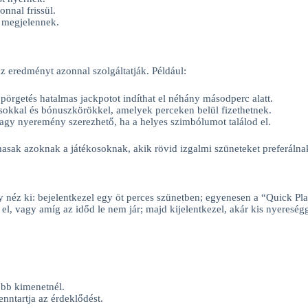
nnal frissül.
l megjelennek.
 eredményt azonnal szolgáltatják. Például:
örgetés hatalmas jackpotot indíthat el néhány másodperc alatt.
sokkal és bónuszkörökkel, amelyek perceken belül fizethetnek.
nagy nyeremény szerezhető, ha a helyes szimbólumot találod el.
sak azoknak a játékosoknak, akik rövid izgalmi szüneteket preferálnak 
y néz ki: bejelentkezel egy öt perces szünetben; egyenesen a “Quick Pl
l, vagy amíg az időd le nem jár; majd kijelentkezel, akár kis nyereségge
öbb kimenetnél.
enntartja az érdeklődést.