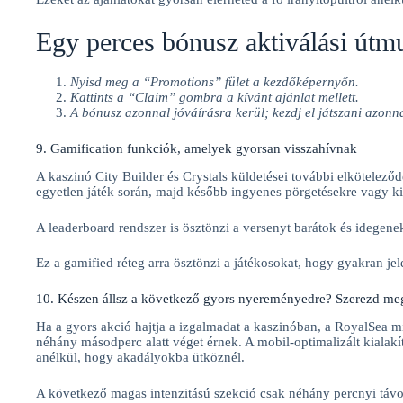
Egy perces bónusz aktiválási útm
Nyisd meg a “Promotions” fület a kezdőképernyőn.
Kattints a “Claim” gombra a kívánt ajánlat mellett.
A bónusz azonnal jóváírásra kerül; kezdj el játszani azonna
9. Gamification funkciók, amelyek gyorsan visszahívnak
A kaszinó City Builder és Crystals küldetései további elkötelező
egyetlen játék során, majd később ingyenes pörgetésekre vagy ki
A leaderboard rendszer is ösztönzi a versenyt barátok és idegene
Ez a gamified réteg arra ösztönzi a játékosokat, hogy gyakran je
10. Készen állsz a következő gyors nyereményedre? Szerezd me
Ha a gyors akció hajtja a izgalmadat a kaszinóban, a RoyalSea mi
néhány másodperc alatt véget érnek. A mobil-optimalizált kialak
anélkül, hogy akadályokba ütköznél.
A következő magas intenzitású szekció csak néhány percnyi távol