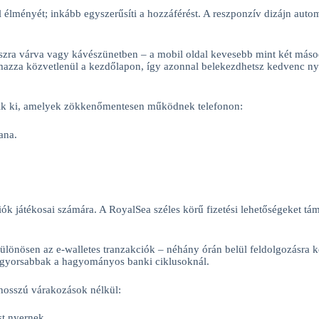
lményét; inkább egyszerűsíti a hozzáférést. A reszponzív dizájn autom
szra várva vagy kávészünetben – a mobil oldal kevesebb mint két másodp
lmazza közvetlenül a kezdőlapon, így azonnal belekezdhetsz kedvenc ny
szítik ki, amelyek zökkenőmentesen működnek telefonon:
ana.
k játékosai számára. A RoyalSea széles körű fizetési lehetőségeket tám
lönösen az e-walletes tranzakciók – néhány órán belül feldolgozásra ke
 gyorsabbak a hagyományos banki ciklusoknál.
 hosszú várakozások nélkül:
st nyernek.