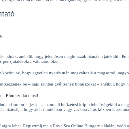
utató
l.
dést adnak, anélkül, hogy jelentősen meghosszabbítanák a játékidőt. Pon
s pénzjutalékokra válthatod őket.
k között; az, hogy egyetlen nyerés után megváltozik a rangsorod, nagyo
lentkezzenek be – napi szinten gyűjtsenek bónuszokat – anélkül, hogy hos
g a Bónuszodat most!
nden fronton teljesít – a azonnali befizetési kripto lehetőségektől a 
ítás biztosítja, hogy akár munkában vagy vacsoravárás közben is azonna
ságra lehet. Regisztrálj ma a RoyalSea Online Hungary oldalán, vedd á