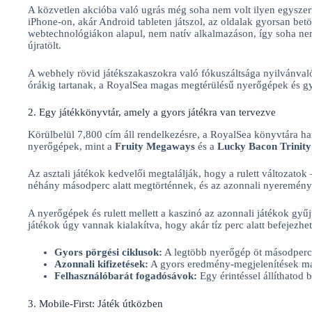
A közvetlen akcióba való ugrás még soha nem volt ilyen egysze
iPhone-on, akár Android tableten játszol, az oldalak gyorsan bet
webtechnológiákon alapul, nem natív alkalmazáson, így soha nem
újratölt.
A webhely rövid játékszakaszokra való fókuszáltsága nyilvánvaló
órákig tartanak, a RoyalSea magas megtérülésű nyerőgépek és gy
2. Egy játékkönyvtár, amely a gyors játékra van tervezve
Körülbelül 7,800 cím áll rendelkezésre, a RoyalSea könyvtára ha
nyerőgépek, mint a
Fruity Megaways
és a
Lucky Bacon Trinity
Az asztali játékok kedvelői megtalálják, hogy a rulett változatok
néhány másodperc alatt megtörténnek, és az azonnali nyereményért
A nyerőgépek és rulett mellett a kaszinó az azonnali játékok gyű
játékok úgy vannak kialakítva, hogy akár tíz perc alatt befejezhe
Gyors pörgési ciklusok:
A legtöbb nyerőgép öt másodpercn
Azonnali kifizetések:
A gyors eredmény-megjelenítések maga
Felhasználóbarát fogadósávok:
Egy érintéssel állíthatod b
3. Mobile-First: Játék útközben