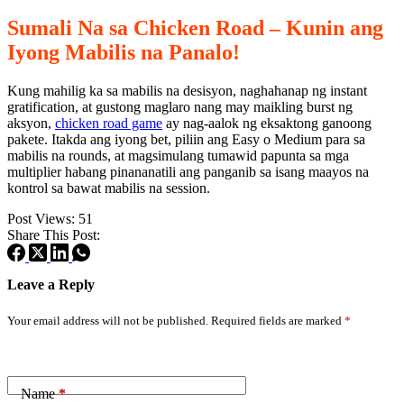
Sumali Na sa Chicken Road – Kunin ang
Iyong Mabilis na Panalo!
Kung mahilig ka sa mabilis na desisyon, naghahanap ng instant
gratification, at gustong maglaro nang may maikling burst ng
aksyon,
chicken road game
ay nag-aalok ng eksaktong ganoong
pakete. Itakda ang iyong bet, piliin ang Easy o Medium para sa
mabilis na rounds, at magsimulang tumawid papunta sa mga
multiplier habang pinananatili ang panganib sa isang maayos na
kontrol sa bawat mabilis na session.
Post Views:
51
Share This Post:
Leave a Reply
Your email address will not be published.
Required fields are marked
*
Name
*