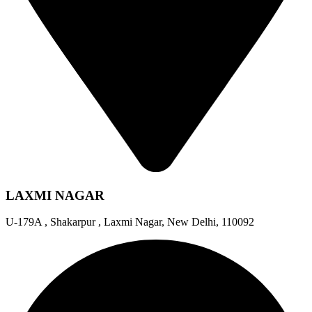
LAXMI NAGAR
U-179A , Shakarpur , Laxmi Nagar, New Delhi, 110092