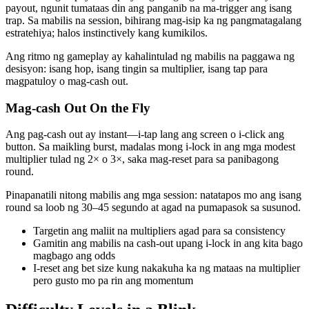
payout, ngunit tumataas din ang panganib na ma-trigger ang isang
trap. Sa mabilis na session, bihirang mag-isip ka ng pangmatagalang
estratehiya; halos instinctively kang kumikilos.
Ang ritmo ng gameplay ay kahalintulad ng mabilis na paggawa ng
desisyon: isang hop, isang tingin sa multiplier, isang tap para
magpatuloy o mag-cash out.
Mag-cash Out On the Fly
Ang pag-cash out ay instant—i-tap lang ang screen o i-click ang
button. Sa maikling burst, madalas mong i-lock in ang mga modest
multiplier tulad ng 2× o 3×, saka mag-reset para sa panibagong
round.
Pinapanatili nitong mabilis ang mga session: natatapos mo ang isang
round sa loob ng 30–45 segundo at agad na pumapasok sa susunod.
Targetin ang maliit na multipliers agad para sa consistency
Gamitin ang mabilis na cash‑out upang i-lock in ang kita bago
magbago ang odds
I-reset ang bet size kung nakakuha ka ng mataas na multiplier
pero gusto mo pa rin ang momentum