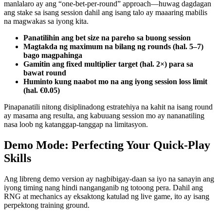
manlalaro ay ang “one‑bet‑per‑round” approach—huwag dagdagan
ang stake sa isang session dahil ang isang talo ay maaaring mabilis
na magwakas sa iyong kita.
Panatilihin ang bet size na pareho sa buong session
Magtakda ng maximum na bilang ng rounds (hal. 5–7)
bago magpahinga
Gamitin ang fixed multiplier target (hal. 2×) para sa
bawat round
Huminto kung naabot mo na ang iyong session loss limit
(hal. €0.05)
Pinapanatili nitong disiplinadong estratehiya na kahit na isang round
ay masama ang resulta, ang kabuuang session mo ay nananatiling
nasa loob ng katanggap-tanggap na limitasyon.
Demo Mode: Perfecting Your Quick‑Play
Skills
Ang libreng demo version ay nagbibigay-daan sa iyo na sanayin ang
iyong timing nang hindi nanganganib ng totoong pera. Dahil ang
RNG at mechanics ay eksaktong katulad ng live game, ito ay isang
perpektong training ground.