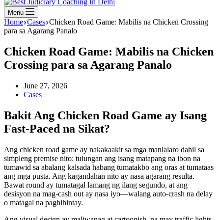
Menu
Home
Cases
Chicken Road Game: Mabilis na Chicken Crossing
para sa Agarang Panalo
Chicken Road Game: Mabilis na Chicken
Crossing para sa Agarang Panalo
June 27, 2026
Cases
Bakit Ang Chicken Road Game ay Isang
Fast‑Paced na Sikat?
Ang chicken road game ay nakakaakit sa mga manlalaro dahil sa
simpleng premise nito: tulungan ang isang matapang na ibon na
tumawid sa abalang kalsada habang tumatakbo ang oras at tumataas
ang mga pusta. Ang kagandahan nito ay nasa agarang resulta.
Bawat round ay tumatagal lamang ng ilang segundo, at ang
desisyon na mag-cash out ay nasa iyo—walang auto‑crash na delay
o matagal na paghihintay.
Ang visual design ay maliwanag at cartoonish, na may traffic lights