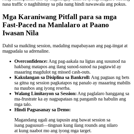
nasa traffic o naghihintay sa pila nang hindi nawawala ang pokus.
Mga Karaniwang Pitfall para sa mga
Fast‑Paced na Manlalaro at Paano
Iwasan Nila
Dahil sa maikling session, madaling mapabayaan ang pag-iingat at
magpadala sa adrenaline.
Overconfidence:
Ang pag-aakala na ligtas ang susunod na
hakbang matapos ang ilang sunod-sunod na pagtawid ay
maaaring magdulot ng missed cash‑outs.
Kakulangan sa Disiplina sa Bankroll:
Ang pagtaas ng bets
sa gitna ng session pagkatapos ng panalo ay maaaring mabilis
na maubos ang iyong reserba.
Walang Limitasyon sa Session:
Ang paglalaro hanggang sa
ma-frustrate ka ay nagpapataas ng panganib na habulin ang
mga talo.
Hindi Pagsasanay sa Demo:
Magandang ugali ang tapusin ang bawat session sa
isang pagsusuri—tingnan kung ilang rounds ang nilaro
at kung naabot mo ang iyong mga target.