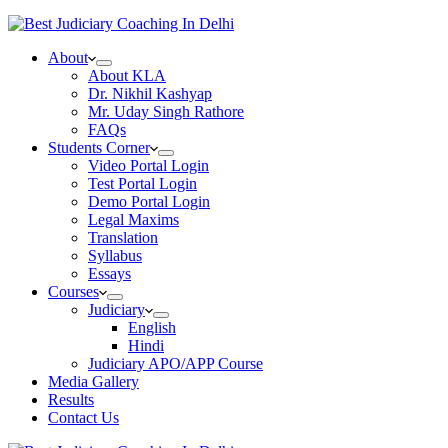
About
About KLA
Dr. Nikhil Kashyap
Mr. Uday Singh Rathore
FAQs
Students Corner
Video Portal Login
Test Portal Login
Demo Portal Login
Legal Maxims
Translation
Syllabus
Essays
Courses
Judiciary
English
Hindi
Judiciary APO/APP Course
Media Gallery
Results
Contact Us