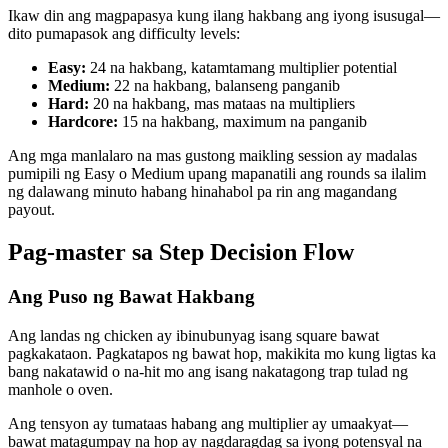
Ikaw din ang magpapasya kung ilang hakbang ang iyong isusugal—
dito pumapasok ang difficulty levels:
Easy:
24 na hakbang, katamtamang multiplier potential
Medium:
22 na hakbang, balanseng panganib
Hard:
20 na hakbang, mas mataas na multipliers
Hardcore:
15 na hakbang, maximum na panganib
Ang mga manlalaro na mas gustong maikling session ay madalas
pumipili ng Easy o Medium upang mapanatili ang rounds sa ilalim
ng dalawang minuto habang hinahabol pa rin ang magandang
payout.
Pag-master sa Step Decision Flow
Ang Puso ng Bawat Hakbang
Ang landas ng chicken ay ibinubunyag isang square bawat
pagkakataon. Pagkatapos ng bawat hop, makikita mo kung ligtas ka
bang nakatawid o na-hit mo ang isang nakatagong trap tulad ng
manhole o oven.
Ang tensyon ay tumataas habang ang multiplier ay umaakyat—
bawat matagumpay na hop ay nagdaragdag sa iyong potensyal na