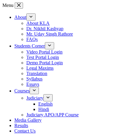
Skip
Menu
to
content
About
About KLA
Dr. Nikhil Kashyap
Mr. Uday Singh Rathore
FAQs
Students Corner
Video Portal Login
Test Portal Login
Demo Portal Login
Legal Maxims
Translation
Syllabus
Essays
Courses
Judiciary
English
Hindi
Judiciary APO/APP Course
Media Gallery
Results
Contact Us