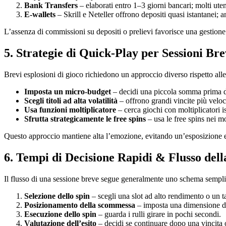
Bank Transfers
– elaborati entro 1–3 giorni bancari; molti uten
E‑wallets
– Skrill e Neteller offrono depositi quasi istantanei; a
L’assenza di commissioni su depositi o prelievi favorisce una gestione r
5. Strategie di Quick-Play per Sessioni Bre
Brevi esplosioni di gioco richiedono un approccio diverso rispetto all
Imposta un micro‑budget
– decidi una piccola somma prima di 
Scegli titoli ad alta volatilità
– offrono grandi vincite più veloc
Usa funzioni moltiplicatore
– cerca giochi con moltiplicatori 
Sfrutta strategicamente le free spins
– usa le free spins nei m
Questo approccio mantiene alta l’emozione, evitando un’esposizione e
6. Tempi di Decisione Rapidi & Flusso dell
Il flusso di una sessione breve segue generalmente uno schema sempli
Selezione dello spin
– scegli una slot ad alto rendimento o un t
Posizionamento della scommessa
– imposta una dimensione di
Esecuzione dello spin
– guarda i rulli girare in pochi secondi.
Valutazione dell’esito
– decidi se continuare dopo una vincita 