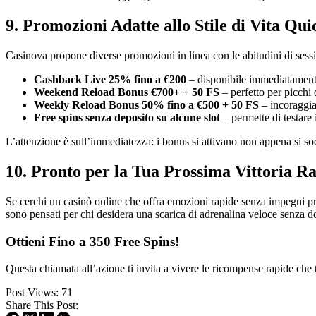
9. Promozioni Adatte allo Stile di Vita Qu
Casinova propone diverse promozioni in linea con le abitudini di sess
Cashback Live 25% fino a €200
– disponibile immediatamente
Weekend Reload Bonus €700+ + 50 FS
– perfetto per picchi 
Weekly Reload Bonus 50% fino a €500 + 50 FS
– incoraggia 
Free spins senza deposito su alcune slot
– permette di testare i
L’attenzione è sull’immediatezza: i bonus si attivano non appena si sod
10. Pronto per la Tua Prossima Vittoria R
Se cerchi un casinò online che offra emozioni rapide senza impegni pro
sono pensati per chi desidera una scarica di adrenalina veloce senza d
Ottieni Fino a 350 Free Spins!
Questa chiamata all’azione ti invita a vivere le ricompense rapide che
Post Views:
71
Share This Post: