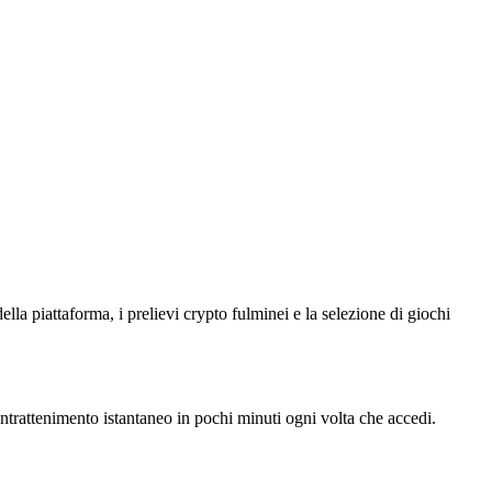
la piattaforma, i prelievi crypto fulminei e la selezione di giochi
ntrattenimento istantaneo in pochi minuti ogni volta che accedi.