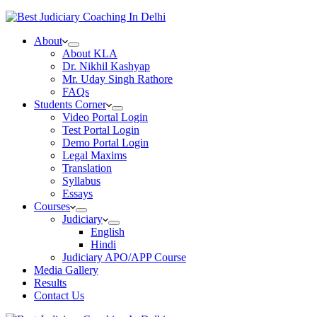
About
About KLA
Dr. Nikhil Kashyap
Mr. Uday Singh Rathore
FAQs
Students Corner
Video Portal Login
Test Portal Login
Demo Portal Login
Legal Maxims
Translation
Syllabus
Essays
Courses
Judiciary
English
Hindi
Judiciary APO/APP Course
Media Gallery
Results
Contact Us