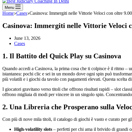
Menu
Home
Cases
Casinova: Immergiti nelle Vittorie Veloci con oltre 9.
Casinova: Immergiti nelle Vittorie Veloci 
June 13, 2026
Cases
1. Il Battito del Quick Play su Casinova
Quando accedi a Casinova, la prima cosa che ti colpisce è il ritmo – un
istantanea: pochi clic e sei in un mondo dove ogni spin può trasformar
più volatili e i giochi da tavolo con pagamenti elevati. Questa scelta di
I giocatori gravitano verso titoli che offrono risultati rapidi – slot c
offrono migliaia di modi per vincere in un singolo spin. Concentrando
2. Una Libreria che Prosperano sulla Veloc
Con più di nove mila titoli, il catalogo di giochi è vasto e curato per 
High‑volatility slots
– perfetti per chi ama il brivido di grandi o