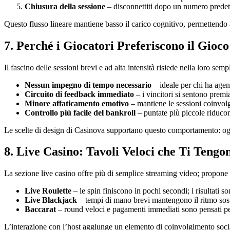
Chiusura della sessione
– disconnettiti dopo un numero predete
Questo flusso lineare mantiene basso il carico cognitivo, permettendo a
7. Perché i Giocatori Preferiscono il Gioco
Il fascino delle sessioni brevi e ad alta intensità risiede nella loro sem
Nessun impegno di tempo necessario
– ideale per chi ha agend
Circuito di feedback immediato
– i vincitori si sentono premi
Minore affaticamento emotivo
– mantiene le sessioni coinvolg
Controllo più facile del bankroll
– puntate più piccole riducono
Le scelte di design di Casinova supportano questo comportamento: ogni e
8. Live Casino: Tavoli Veloci che Ti Tengo
La sezione live casino offre più di semplice streaming video; propone 
Live Roulette
– le spin finiscono in pochi secondi; i risultati
Live Blackjack
– tempi di mano brevi mantengono il ritmo soste
Baccarat
– round veloci e pagamenti immediati sono pensati pe
L’interazione con l’host aggiunge un elemento di coinvolgimento social