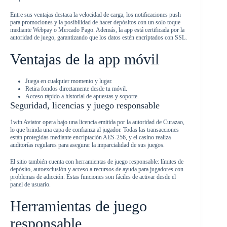
Entre sus ventajas destaca la velocidad de carga, los notificaciones push
para promociones y la posibilidad de hacer depósitos con un solo toque
mediante Webpay o Mercado Pago. Además, la app está certificada por la
autoridad de juego, garantizando que los datos estén encriptados con SSL.
Ventajas de la app móvil
Juega en cualquier momento y lugar.
Retira fondos directamente desde tu móvil.
Acceso rápido a historial de apuestas y soporte.
Seguridad, licencias y juego responsable
1win Aviator opera bajo una licencia emitida por la autoridad de Curazao,
lo que brinda una capa de confianza al jugador. Todas las transacciones
están protegidas mediante encriptación AES‑256, y el casino realiza
auditorías regulares para asegurar la imparcialidad de sus juegos.
El sitio también cuenta con herramientas de juego responsable: límites de
depósito, autoexclusión y acceso a recursos de ayuda para jugadores con
problemas de adicción. Estas funciones son fáciles de activar desde el
panel de usuario.
Herramientas de juego
responsable