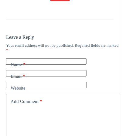
Leave a Reply
Your email address will not be published.
Required fields are marked
*
Name
*
Email
*
Website
Add Comment
*