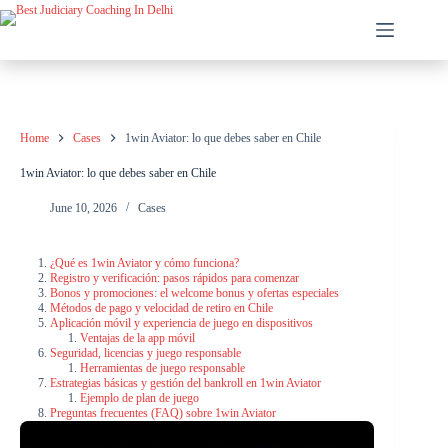
Home
Cases
1win Aviator: lo que debes saber en Chile
1win Aviator: lo que debes saber en Chile
June 10, 2026
Cases
¿Qué es 1win Aviator y cómo funciona?
Registro y verificación: pasos rápidos para comenzar
Bonos y promociones: el welcome bonus y ofertas especiales
Métodos de pago y velocidad de retiro en Chile
Aplicación móvil y experiencia de juego en dispositivos
Ventajas de la app móvil
Seguridad, licencias y juego responsable
Herramientas de juego responsable
Estrategias básicas y gestión del bankroll en 1win Aviator
Ejemplo de plan de juego
Preguntas frecuentes (FAQ) sobre 1win Aviator