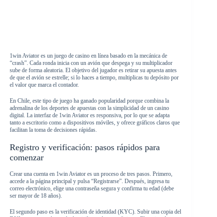
1win Aviator es un juego de casino en línea basado en la mecánica de
“crash”. Cada ronda inicia con un avión que despega y su multiplicador
sube de forma aleatoria. El objetivo del jugador es retirar su apuesta antes
de que el avión se estrelle; si lo haces a tiempo, multiplicas tu depósito por
el valor que marca el contador.
En Chile, este tipo de juego ha ganado popularidad porque combina la
adrenalina de los deportes de apuestas con la simplicidad de un casino
digital. La interfaz de 1win Aviator es responsiva, por lo que se adapta
tanto a escritorio como a dispositivos móviles, y ofrece gráficos claros que
facilitan la toma de decisiones rápidas.
Registro y verificación: pasos rápidos para
comenzar
Crear una cuenta en 1win Aviator es un proceso de tres pasos. Primero,
accede a la página principal y pulsa “Registrarse”. Después, ingresa tu
correo electrónico, elige una contraseña segura y confirma tu edad (debe
ser mayor de 18 años).
El segundo paso es la verificación de identidad (KYC). Subir una copia del