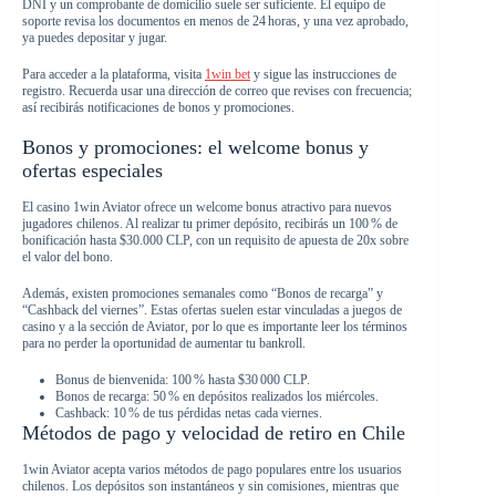
DNI y un comprobante de domicilio suele ser suficiente. El equipo de
soporte revisa los documentos en menos de 24 horas, y una vez aprobado,
ya puedes depositar y jugar.
Para acceder a la plataforma, visita
1win bet
y sigue las instrucciones de
registro. Recuerda usar una dirección de correo que revises con frecuencia;
así recibirás notificaciones de bonos y promociones.
Bonos y promociones: el welcome bonus y
ofertas especiales
El casino 1win Aviator ofrece un welcome bonus atractivo para nuevos
jugadores chilenos. Al realizar tu primer depósito, recibirás un 100 % de
bonificación hasta $30.000 CLP, con un requisito de apuesta de 20x sobre
el valor del bono.
Además, existen promociones semanales como “Bonos de recarga” y
“Cashback del viernes”. Estas ofertas suelen estar vinculadas a juegos de
casino y a la sección de Aviator, por lo que es importante leer los términos
para no perder la oportunidad de aumentar tu bankroll.
Bonus de bienvenida: 100 % hasta $30 000 CLP.
Bonos de recarga: 50 % en depósitos realizados los miércoles.
Cashback: 10 % de tus pérdidas netas cada viernes.
Métodos de pago y velocidad de retiro en Chile
1win Aviator acepta varios métodos de pago populares entre los usuarios
chilenos. Los depósitos son instantáneos y sin comisiones, mientras que