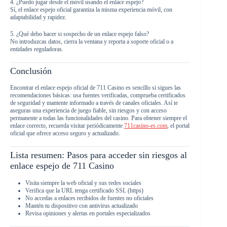
4. ¿Puedo jugar desde el móvil usando el enlace espejo?
Sí, el enlace espejo oficial garantiza la misma experiencia móvil, con
adaptabilidad y rapidez.
5. ¿Qué debo hacer si sospecho de un enlace espejo falso?
No introduzcas datos, cierra la ventana y reporta a soporte oficial o a
entidades reguladoras.
Conclusión
Encontrar el enlace espejo oficial de 711 Casino es sencillo si sigues las
recomendaciones básicas: usa fuentes verificadas, comprueba certificados
de seguridad y mantente informado a través de canales oficiales. Así te
aseguras una experiencia de juego fiable, sin riesgos y con acceso
permanente a todas las funcionalidades del casino. Para obtener siempre el
enlace correcto, recuerda visitar periódicamente
711casino-es.com
, el portal
oficial que ofrece acceso seguro y actualizado.
Lista resumen: Pasos para acceder sin riesgos al
enlace espejo de 711 Casino
Visita siempre la web oficial y sus redes sociales
Verifica que la URL tenga certificado SSL (https)
No accedas a enlaces recibidos de fuentes no oficiales
Mantén tu dispositivo con antivirus actualizado
Revisa opiniones y alertas en portales especializados