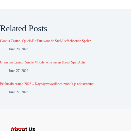
Related Posts
Cazeus Casino: Quick‑Hit Fun voor de Snel‑Liefhebbende Speler
June 28, 2026
Gransino Casino: Snelle Mobile Winsten en Direct Spin Actie
June 27, 2026
Pelikioski casino 2026 – Käyttäjäystävällinen mobiili ja rekisteröinti
June 27, 2026
About Us