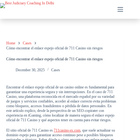
Home
Cases
Cómo encontrar el enlace espejo oficial de 711 Casino sin riesgos
Cómo encontrar el enlace espejo oficial de 711 Casino sin riesgos
December 30, 2025
Cases
Encontrar el enlace espejo oficial de un casino online es fundamental para
garantizar una experiencia segura y sin interrupciones. En el caso de 711
Casino, una plataforma reconocida en el mercado español por su variedad
de juegos y servicios confiables, acceder al enlace correcto evita problemas
como bloqueos, accesos fraudulentos o pérdida de datos personales. En
este artículo explico, desde la perspectiva de un SEO-copirater con
experiencia en iGaming, cómo localizar de manera segura el enlace espejo
oficial de 711 Casino y qué aspectos tener en cuenta para evitar riesgos.
El sitio oficial de 711 Casino es
711casino-es.com
, que suele actualizar su
dominio espejo para garantizar acceso continuo pese a posibles bloqueos
regionales o técnicos. Saber dónde y cómo encontrar ese enlace espejo es