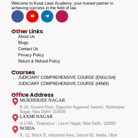
Welcome to Karat Lawz Academy, your trusted partner in
achieving success in the field of law.
Other Links
About Us
Blogs
Contact Us
Privacy Policy
Return & Refund Policy
Courses
JUDICIARY COMPREHENSIVE COURSE (ENGLISH)
JUDICIARY COMPREHENSIVE COURSE (HINDI)
Office Address
MUKHERJEE NAGAR
B-18, Ground Floor, Opposite Aggarwal Sweets, Mukherjee
Nagar, New Delhi- 110009
LAXMI NAGAR
U-179A , Shakarpur , Laxmi Nagar, New Delhi, 110092
NOIDA
B, 12, Block B, Industrial Area, Sector 62, Noida, Uttar