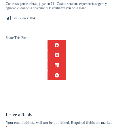
Con estas pautas claras, jugar en 711 Casino será una experiencia segura y
agradable, donde la diversión y la confianza van de la mano.
Post Views:
104
Share This Post:
Leave a Reply
Your email address will not be published.
Required fields are marked
*