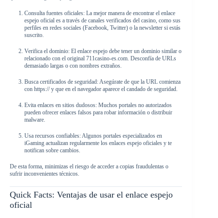
Consulta fuentes oficiales: La mejor manera de encontrar el enlace
espejo oficial es a través de canales verificados del casino, como sus
perfiles en redes sociales (Facebook, Twitter) o la newsletter si estás
suscrito.
Verifica el dominio: El enlace espejo debe tener un dominio similar o
relacionado con el original 711casino-es.com. Desconfía de URLs
demasiado largas o con nombres extraños.
Busca certificados de seguridad: Asegúrate de que la URL comienza
con https:// y que en el navegador aparece el candado de seguridad.
Evita enlaces en sitios dudosos: Muchos portales no autorizados
pueden ofrecer enlaces falsos para robar información o distribuir
malware.
Usa recursos confiables: Algunos portales especializados en
iGaming actualizan regularmente los enlaces espejo oficiales y te
notifican sobre cambios.
De esta forma, minimizas el riesgo de acceder a copias fraudulentas o
sufrir inconvenientes técnicos.
Quick Facts: Ventajas de usar el enlace espejo
oficial